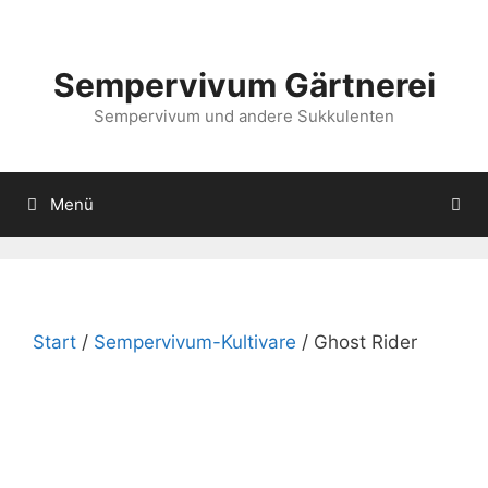
Zum
Inhalt
springen
Sempervivum Gärtnerei
Sempervivum und andere Sukkulenten
Menü
Start
/
Sempervivum-Kultivare
/ Ghost Rider