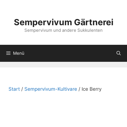
Zum
Inhalt
springen
Sempervivum Gärtnerei
Sempervivum und andere Sukkulenten
Menü
Start
/
Sempervivum-Kultivare
/ Ice Berry