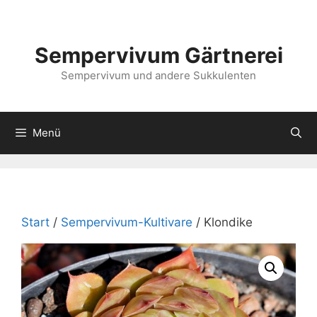
Zum
Inhalt
springen
Sempervivum Gärtnerei
Sempervivum und andere Sukkulenten
Menü
Start
/
Sempervivum-Kultivare
/ Klondike