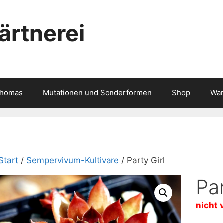
rtnerei
Thomas
Mutationen und Sonderformen
Shop
War
Start
/
Sempervivum-Kultivare
/ Party Girl
Par
nicht 