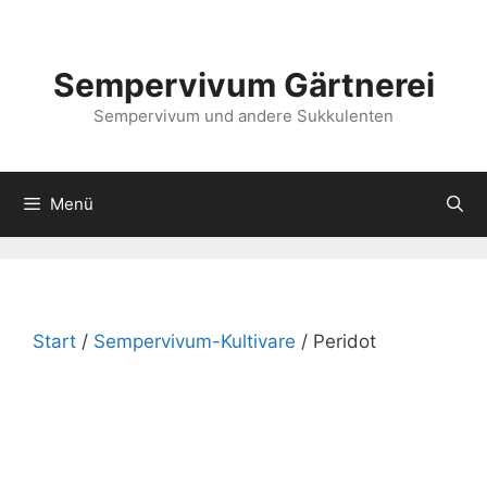
Zum
Inhalt
springen
Sempervivum Gärtnerei
Sempervivum und andere Sukkulenten
Menü
Start
/
Sempervivum-Kultivare
/ Peridot