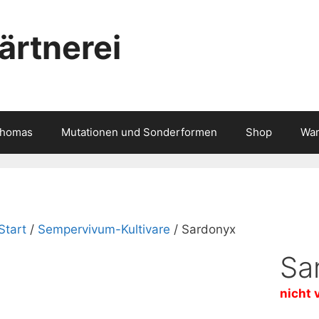
rtnerei
Thomas
Mutationen und Sonderformen
Shop
War
Start
/
Sempervivum-Kultivare
/ Sardonyx
Sa
nicht 