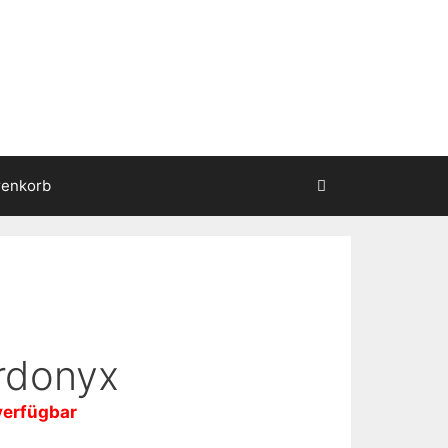
enkorb
rdonyx
verfügbar