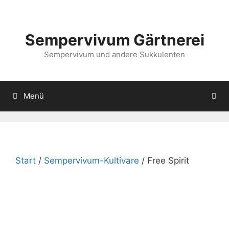
Zum
Inhalt
springen
Sempervivum Gärtnerei
Sempervivum und andere Sukkulenten
Menü
Start
/
Sempervivum-Kultivare
/ Free Spirit